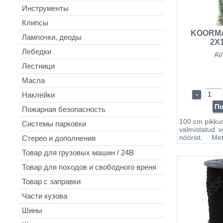
не теря
Инструменты
Водостой
Клипсы
Износосто
стойкость к д.
KOORM
Лампочки, деоды
2X
Лебедки
AV
Лестници
Масла
-
Наклейки
П
Пожарная безопасность
100 cm pikk
Системы парковки
valmistatud v
nöörist. Me
Стерео и дополнения
pakis.
Товар для грузовых машин / 24B
Товар для походов и свободного вреня
Товар с заправки
Части кузова
Шины