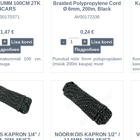
UMM 100CM 2TK
Braided Polypropylene Cord
K
4CARS
Ø 6mm, 200m, Black
(53
00170371
AV00172336
1,47 €
0,24 €
+
-
+
Lisa korvi
Lisa korvi
одробнее
Подробнее
makummid 100 cm.
Punutud nöör 6mm polüpropüleen
Ko
ksuga.
(müük 200m kaupa) must
kas
soo
(t
tõs
538
S KAPRON 1/4" /
NÖÖR/KÖIS KAPRON 1/2" /
V