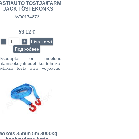
ASTIAUTO TÕSTJA/FARM
JACK TÕSTEKONKS
895J.53896J.53897J.53898J)
AV00174872
JBM
53,12 €
-
+
Lisa korvi
Подробнее
nksadapter on mõeldud
utamiseks juhtudel. kui tehnikat
vitakse tõsta otse veljeavast
uulutusava). Sobib
tjatele 53895. 53896. 53897.
98.
eoköis 35mm 5m 3000kg