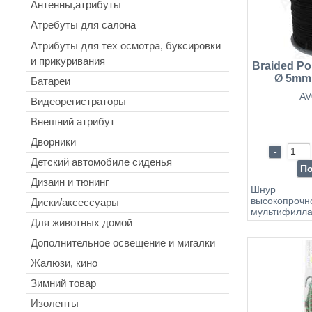
Антенны,атрибуты
раскручиваю
Крученые ш
Атребуты для салона
натураль
использую
Атрибуты для тех осмотра, буксировки
хозяйст
и прикуривания
промышленно
Braided Po
Ø 5mm,
Батареи
AV
Видеорегистраторы
Внешний атрибут
Дворники
-
Детский автомобиле сиденья
П
Дизаин и тюнинг
Шнур п
высокопрочн
Диски/аксессуары
мультифи
Для животных домой
разрывная
Описание: Л
Дополнительное освещение и мигалки
воде) UV-за
не теряют 
Жалюзи, кино
воздейс
Негигрос
Зимний товар
впитывают
Остутствие 
Изоленты
намокании н