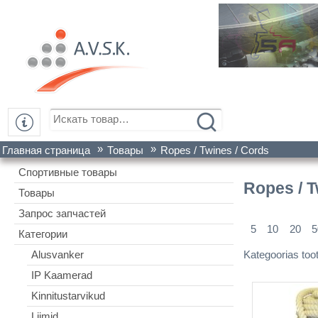
»
»
Главная страница
Товары
Ropes / Twines / Cords
Спортивные товары
Ropes / T
Товары
Запрос запчастей
5
10
20
5
Категории
Kategoorias too
Alusvanker
IP Kaamerad
Kinnitustarvikud
Liimid