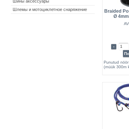
Шины аксессуары
Шлемы и мотоциклетное снаряжение
Braided Po
Ø 4mm,
AV
-
П
Punutud nöö
(müük 300m 