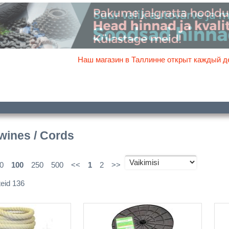
Наш магазин в Таллинне открыт каждый д
wines / Cords
0
100
250
500
<<
1
2
>>
teid 136