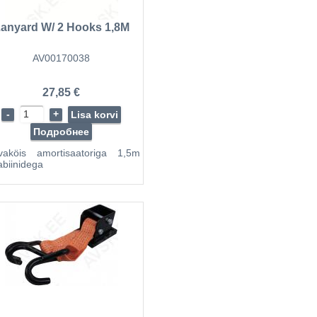
anyard W/ 2 Hooks 1,8M
AV00170038
27,85 €
-
+
Lisa korvi
Подробнее
vaköis amortisaatoriga 1,5m
abiinidega