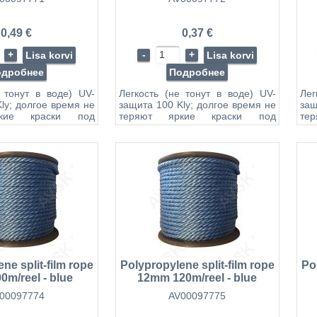
0,49 €
0,37 €
+
-
+
Lisa korvi
Lisa korvi
одробнее
Подробнее
е тонут в воде) UV-
Легкость (не тонут в воде) UV-
Лег
ly; долгое время не
защита 100 Kly; долгое время не
защ
кие краски под
теряют яркие краски под
те
твием солнца
воздействием солнца
во
копичность (не
Негигроскопичность (не
Не
оду) Не гниют При
впитывают воду) Не гниют При
впи
е растягиваются и
намокании не растягиваются и
нам
ют прочность
не теряют прочность
не
ость Жесткость
Водостойкость Жесткость
Во
йкость к действию
Высокая стойкость к действию
Выс
очей и органическим
кислот, щелочей и органическим
кис
ей
растворителей
рас
золяционные и
Электроизоляционные и
Эл
яционные свойства
теплоизроляционные свойства
те
 плавления 170 °C
Температура плавления 170 °C
Тем
ne split-film rope
Polypropylene split-film rope
Po
m/reel - blue
12mm 120m/reel - blue
00097774
AV00097775