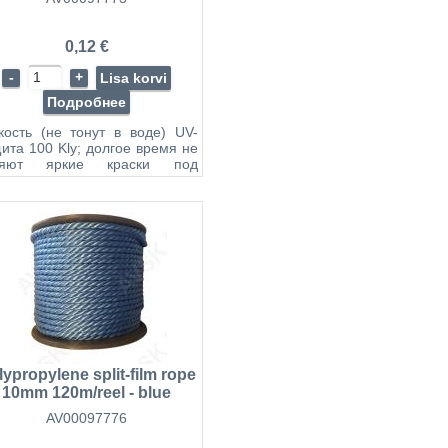
0,12 €
-
+
Lisa korvi
Подробнее
кость (не тонут в воде) UV-
ита 100 Kly; долгое время не
ряют яркие краски под
здействием солнца
гигроскопичность (не
тывают воду) Не гниют При
окании не растягиваются и
 теряют прочность
достойкость Жесткость
окая стойкость к действию
лот, щелочей и органическим
творителей
ектроизоляционные и
плоизроляционные свойства
пература плавления 170 °C
lypropylene split-film rope
10mm 120m/reel - blue
AV00097776