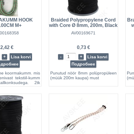
ют прочность
кость Гибкость
йкость Высокая
..
AKUMM HOOK
Braided Polypropylene Cord
Br
100CM M+
with Core Ø 8mm, 200m, Black
w
00168358
AV00169671
2,42 €
0,73 €
+
-
+
Lisa korvi
Lisa korvi
одробнее
Подробнее
une koormakumm. mis
Punutud nöör 8mm polüpropüleen
Pun
enivast tekstiil-kumm
(müük 200m kaupa) must
(mü
tallkonksudega. 2tk