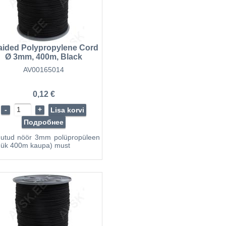
aided Polypropylene Cord
Ø 3mm, 400m, Black
AV00165014
0,12 €
-
+
Lisa korvi
Подробнее
utud nöör 3mm polüpropüleen
ük 400m kaupa) must