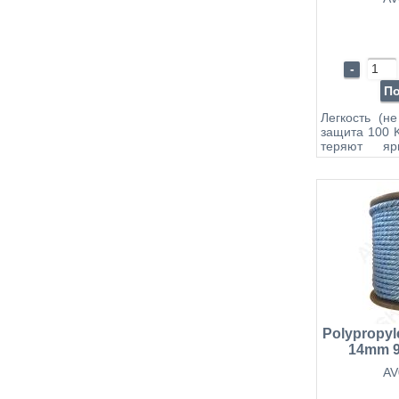
-
П
Легкость (н
защита 100 K
теряют яр
воздейс
Негигрос
впитывают в
намокании н
не теря
Водостойк
Высокая сто
кислот, щел
растворител
Электрои
теплоизрол
Температура
Polypropyle
14mm 90
AV