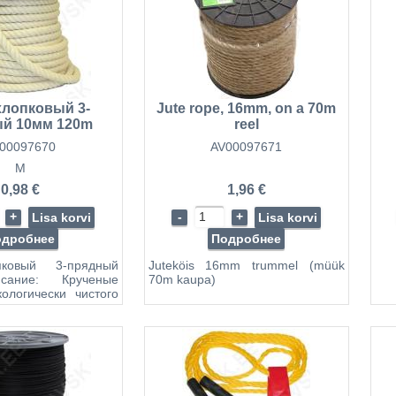
хлопковый 3-
Jute rope, 16mm, on a 70m
й 10мм 120m
reel
атушке
00097670
AV00097671
M
0,98 €
1,96 €
+
-
+
Lisa korvi
Lisa korvi
одробнее
Подробнее
пковый 3-прядный
Juteköis 16mm trummel (müük
ание: Крученые
70m kaupa)
ологически чистого
 хлопок, обладают
 механическими и
скими свойствами,
абильностью и
игроскопичностью.
 шнуры отлично
 узлы и не