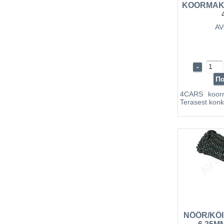
KOORMAK
AV
-
П
4CARS koor
Terasest kon
NÖÖR/KÖI