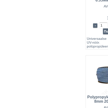
6.35M
(ROHELIS
AV
-
П
Universaalse
UV-nöör. 
polüpropülee
roheliste 
erinevate de
kinnitamise
tassimieks 
veesõiduki
tõmbetugevus
Polypropyle
8mm 200
AV