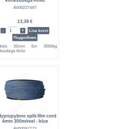
konksudega Amio
AV00227497
13,39 €
-
+
Lisa korvi
Подробнее
oköis 35mm 5m 3000kg
ksudega Amio
lypropylene split-film cord
4mm 300m/reel - blue
AV00097773