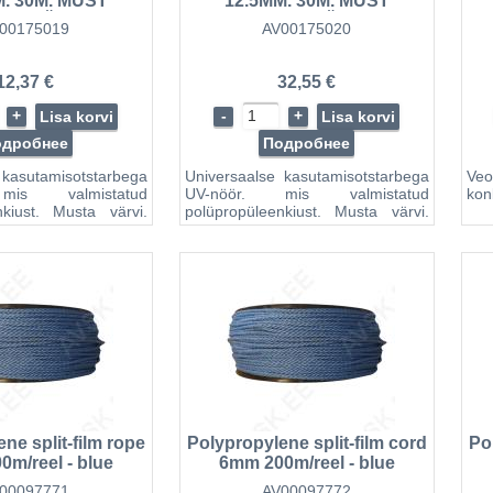
M. 30M. MUST
12.5MM. 30M. MUST
ED TÄPID) JBM
(ROHELISED TÄPID) JBM
00175019
AV00175020
12,37 €
32,55 €
+
-
+
Lisa korvi
Lisa korvi
одробнее
Подробнее
 kasutamisotstarbega
Universaalse kasutamisotstarbega
Ve
mis valmistatud
UV-nöör. mis valmistatud
kon
nkiust. Musta värvi.
polüpropüleenkiust. Musta värvi.
täppidega. Sobib
roheliste täppidega. Sobib
tailide sidumiseks.
erinevate detailide sidumiseks.
ks. tõmbamiseks ja
kinnitamiseks. tõmbamiseks ja
jne. On kasutatav
tassimieks jne. On kasutatav
tel. Maksimaalne
veesõidukitel. Maksimaalne
 550 kg.
tõmbetugevus 1200 kg.
ne split-film rope
Polypropylene split-film cord
Po
m/reel - blue
6mm 200m/reel - blue
00097771
AV00097772