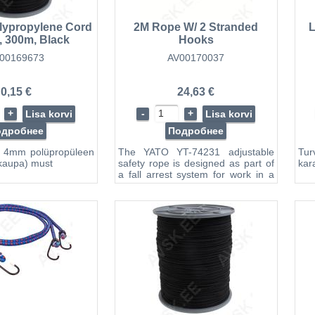
lypropylene Cord
2M Rope W/ 2 Stranded
L
 300m, Black
Hooks
00169673
AV00170037
0,15 €
24,63 €
+
-
+
Lisa korvi
Lisa korvi
одробнее
Подробнее
r 4mm polüpropüleen
The YATO YT-74231 adjustable
Tur
kaupa) must
safety rope is designed as part of
kar
a fall arrest system for work in a
supported position. The rope is
secured to safety harnesses, such
as those with a waist belt like the
YT-74220, providing safe support
during work. Key Features and
Technical Specifications: Brand:
YATOModel: YT-74231Material:
PolyesterRope Length: 2 m
(adjustable from 1.2 to 2 m)Rope
Diameter: 12 mm...