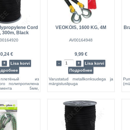
тся в местах среза.
нуры и канаты из
ных материалов
тся в сельском
ве, пищевой
сти, промы...
lypropylene Cord
Br
VEOKÖIS, 1600 KG, 4M
 300m, Black
00164920
AV00164948
0,24 €
9,99 €
+
-
+
Lisa korvi
Lisa korvi
одробнее
Подробнее
летёный из
Varustatud metallkonksudega ja
Pun
ого полипропилена
märgistuslipuga
(mü
лламента 5мм,
 нагрузка: 350kg
егкость (не тонут в
щита (долгое время
яркие краски под
твием солнца)
копичность (не
 воду) Не гниют
раскручивания При
е растягиваются и