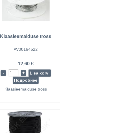
Klaasieemalduse tross
AV00164522
12,60 €
-
+
Lisa korvi
Подробнее
Klaasieemalduse tross