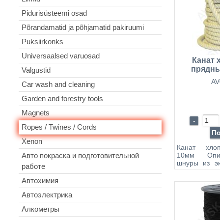
Pidurisüsteemi osad
Põrandamatid ja põhjamatid pakiruumi
Puksiirkonks
Universaalsed varuosad
Канат 
прядны
Valgustid
к
AV
Car wash and cleaning
Garden and forestry tools
Magnets
-
Ropes / Twines / Cords
П
Xenon
Канат хло
10мм Опис
Авто покраска и подготовительной
шнуры из эк
работе
материала -
отличными
Автохимия
антистатиче
термост
Автоэлектрика
умеренной г
Алкометры
Хлопковые
держат