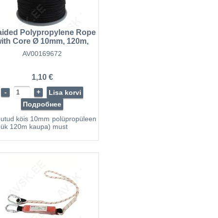
aided Polypropylene Rope
ith Core Ø 10mm, 120m,
Black
AV00169672
1,10 €
-
+
Lisa korvi
Подробнее
utud köis 10mm polüpropüleen
ük 120m kaupa) must