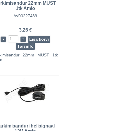
rkimisandur 22mm MUST
1tk Amio
AV00227489
3,26 €
-
+
Lisa korvi
Täisinfo
rkimisandur 22mm MUST 1tk
o
arkimisanduri helisignaal