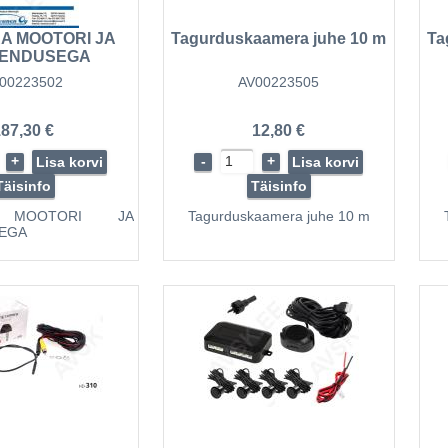
...
A MOOTORI JA
Tagurduskaamera juhe 10 m
Ta
ENDUSEGA
00223502
AV00223505
87,30 €
12,80 €
+
-
+
Lisa korvi
Lisa korvi
Täisinfo
Täisinfo
 MOOTORI JA
Tagurduskaamera juhe 10 m
EGA