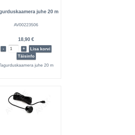
gurduskaamera juhe 20 m
AV00223506
18,90 €
-
+
Lisa korvi
Täisinfo
Tagurduskaamera juhe 20 m