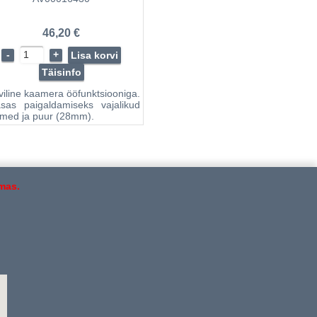
46,20 €
-
+
Lisa korvi
Täisinfo
viline kaamera ööfunktsiooniga.
sas paigaldamiseks vajalikud
tmed ja puur (28mm).
mas.