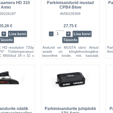
kaamera HD 310
Parkimisandurid mustad
Pa
Amio
CPB4 Blow
00226187
AV00226309
20,26 €
27,75 €
+
-
+
Lisa korvi
Lisa korvi
Täisinfo
Täisinfo
 HD resolution 720p
Andurid on MUSTA värvi. Antud
Pa
70° Töötemperatuur
seade on kõrgtehnoloogiline
Ami
°C Mõõdud 28 x 32 x
biooniline toode, mis kasutab
toimimisel väljasaadetavaid laineid,
ning suudab nende
tagasipeegelduste kaudu mõõta
kaugust takistusteni. Juhti
hoiatatakse kolme moodusega :
digitablool kuvatakse kaugus
takistuseni ( täpsusega
sentimeetrites ), süttinud diood
näitab takistuse suunda: L-
vasakul, M- keskel, R- paremal ja
alarmsignaal annab er...
andurite näidik
Parkimisandurite juhtplokk
P