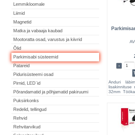
Lemmikloomale
Liimid
Magnetid
Parkimis
Matka ja vabaaja kaubad
Mootoratta osad, varustus ja kiivrid
AV
Õlid
Parkimisabi süsteemid
Patareid
-
Pidurisüsteemi osad
Anduri läb
Pirnid, LED`id
lisakinnitus
32mm Tööka
Põrandamatid ja põhjamatid pakiruumi
märku vaid he
Puksiirkonks
led ekraan
kõrgtehnolo
Redelid, tellingud
toode, mis 
väljasaadet
Rehvid
suudab nend
kaudu mõõta k
Rehvitarvikud
Juhti hoi
moodusega : d