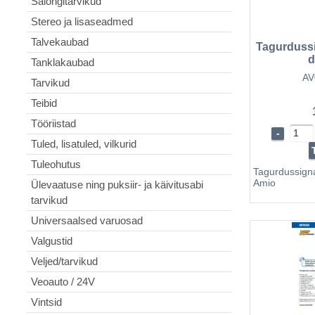
Salongitarvikud
kaugus taki
Stereo ja lisaseadmed
sentim...
Talvekaubad
Tagurdussi
d
Tanklakaubad
AV
Tarvikud
Teibid
Tööriistad
-
Tuled, lisatuled, vilkurid
Tuleohutus
Tagurdussig
Amio
Ülevaatuse ning puksiir- ja käivitusabi
tarvikud
Universaalsed varuosad
Valgustid
Veljed/tarvikud
Veoauto / 24V
Vintsid