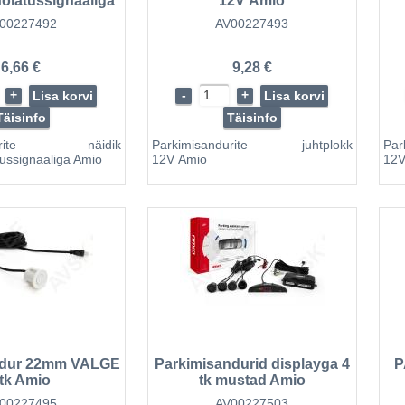
oiatussignaaliga
12V Amio
Amio
00227492
AV00227493
6,66 €
9,28 €
+
-
+
Lisa korvi
Lisa korvi
Täisinfo
Täisinfo
ndurite näidik
Parkimisandurite juhtplokk
Pa
tussignaaliga Amio
12V Amio
12V
ndur 22mm VALGE
Parkimisandurid displayga 4
P
tk Amio
tk mustad Amio
00227495
AV00227503