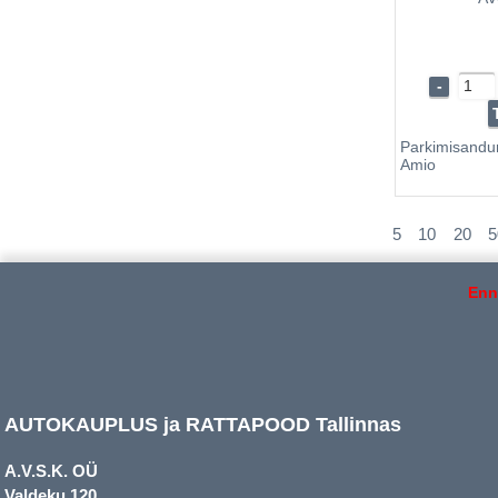
-
Parkimisand
Amio
5
10
20
5
Enn
AUTOKAUPLUS ja RATTAPOOD Tallinnas
A.V.S.K. OÜ
Valdeku 120