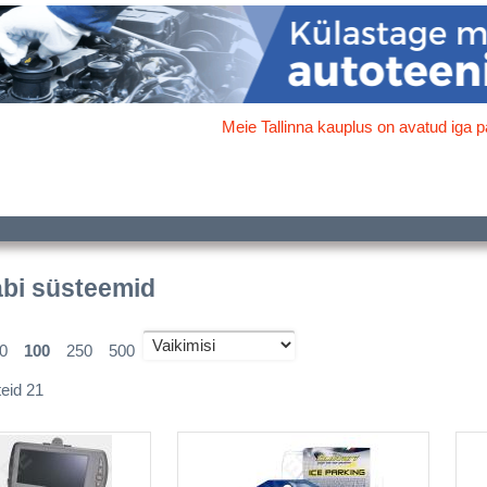
Meie Tallinna kauplus on avatud iga p
abi süsteemid
0
100
250
500
teid 21