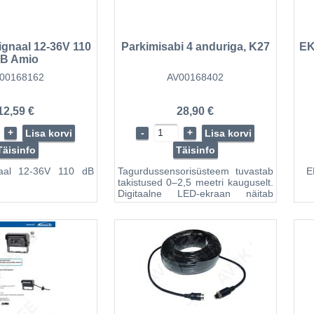
stuseni ( täpsusega
sentimeetrites ), süttinud diood
vas
näitab takistuse ...
ala
gnaal 12-36V 110
EK
Parkimisabi 4 anduriga, K27
B Amio
00168162
AV00168402
12,59 €
28,90 €
+
-
+
Lisa korvi
Lisa korvi
Täisinfo
Täisinfo
naal 12-36V 110 dB
Tagurdussensorisüsteem tuvastab
E
takistused 0–2,5 meetri kauguselt.
Digitaalne LED-ekraan näitab
kaugust numbrites ja värvides.
Samuti helisignaaliga, mis on
sisse-välja lülitatav. Andurid
ülevärvitavad. Sisaldab
puuriotsikut andurite
paigaldamiseks. E13 , CE-märgis.
Tehnilised andmed: nimipinge 12
V, nimivool 20 -200 mA, tööpinge 9
- 16 V DC, tuvastamiskaugus 0 -
2,5 m, töötemperatuur -30 ° C +70