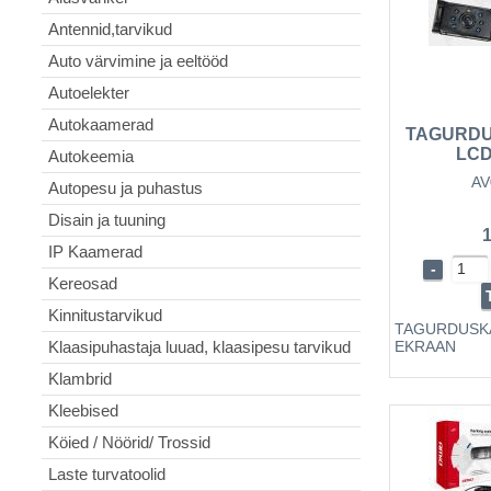
Antennid,tarvikud
Auto värvimine ja eeltööd
Autoelekter
Autokaamerad
TAGURDU
LC
Autokeemia
AV
Autopesu ja puhastus
Disain ja tuuning
1
IP Kaamerad
-
Kereosad
Kinnitustarvikud
TAGURDUSK
EKRAAN
Klaasipuhastaja luuad, klaasipesu tarvikud
Klambrid
Kleebised
Köied / Nöörid/ Trossid
Laste turvatoolid