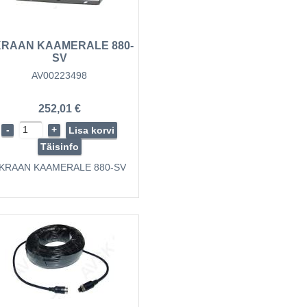
akul, M- keskel, R- paremal ja
rmsignaal annab e...
RAAN KAAMERALE 880-
SV
AV00223498
252,01 €
-
+
Lisa korvi
Täisinfo
KRAAN KAAMERALE 880-SV