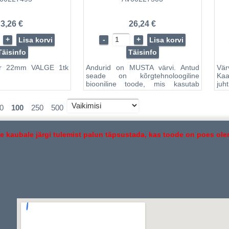
3,26 €
26,24 €
+
-
+
Lisa korvi
Lisa korvi
Täisinfo
Täisinfo
ur 22mm VALGE 1tk
Andurid on MUSTA värvi. Antud
Vär
seade on kõrgtehnoloogiline
Kaa
biooniline toode, mis kasutab
juh
toimimisel väljasaadetavaid laineid,
ning suudab nende
0
100
250
500
tagasipeegelduste kaudu mõõta
kaugust takistusteni. Juhti
hoiatatakse kolme moodusega :
digitablool kuvatakse kaugus
e kaubale järgi tulemist palun täpsustada, kas toode on poes ole
takistuseni ( täpsusega
sentimeetrites ), süttinud diood
näitab takistuse suunda: L-
vasakul, M- keskel, R- paremal ja
alarmsignaal annab er...