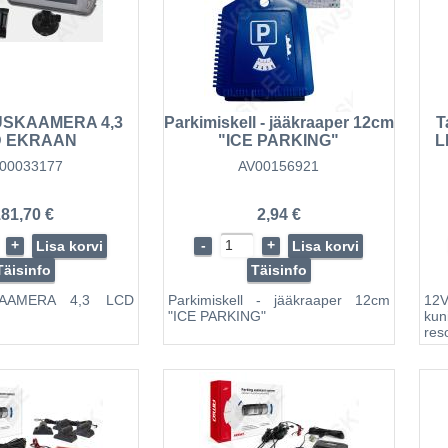
SKAAMERA 4,3
Parkimiskell - jääkraaper 12cm
T
D EKRAAN
"ICE PARKING"
L
00033177
AV00156921
81,70 €
2,94 €
+
-
+
Lisa korvi
Lisa korvi
Täisinfo
Täisinfo
AAMERA 4,3 LCD
Parkimiskell - jääkraaper 12cm
12V
"ICE PARKING"
kun
r
Ta
dio