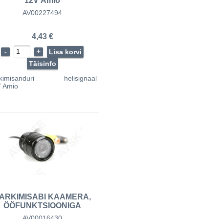
12V Amio
AV00227494
4,43 €
-
+
Lisa korvi
Täisinfo
rkimisanduri helisignaal
 Amio
ARKIMISABI KAAMERA,
ÖÖFUNKTSIOONIGA
AV00016430