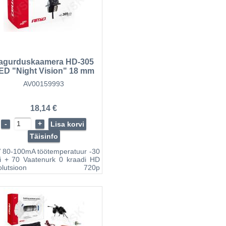
agurduskaamera HD-305
ED "Night Vision" 18 mm
AV00159993
18,14 €
-
+
Lisa korvi
Täisinfo
 80-100mA töötemperatuur -30
i + 70 Vaatenurk 0 kraadi HD
esolutsioon 720p
gurduskaamera Öövaade Led
odidega