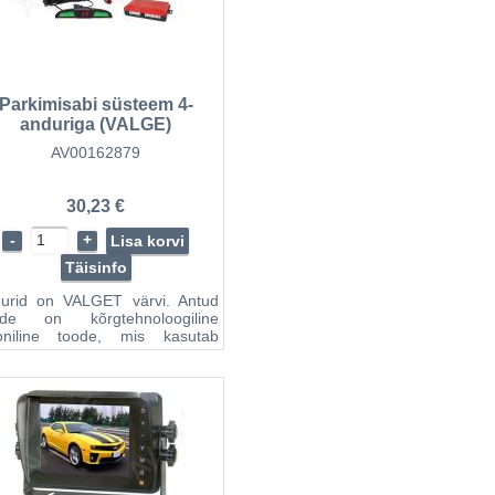
Parkimisabi süsteem 4-
anduriga (VALGE)
digitablooga AMIO
AV00162879
30,23 €
-
+
Lisa korvi
Täisinfo
urid on VALGET värvi. Antud
ade on kõrgtehnoloogiline
oniline toode, mis kasutab
mimisel väljasaadetavaid laineid,
ing suudab nende
asipeegelduste kaudu mõõta
ugust takistusteni. Juhti
atatakse kolme moodusega :
itablool kuvatakse kaugus
kistuseni ( täpsusega
timeetrites ), süttinud diood
itab takistuse suunda: L-