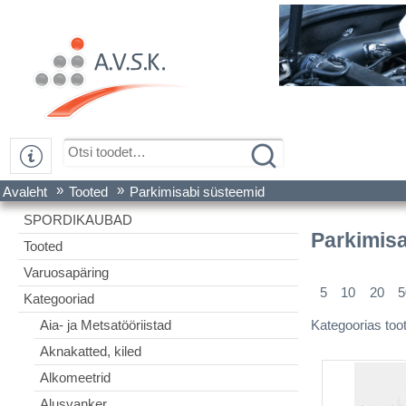
»
»
Avaleht
Tooted
Parkimisabi süsteemid
SPORDIKAUBAD
Parkimis
Tooted
Varuosapäring
5
10
20
5
Kategooriad
Kategoorias too
Aia- ja Metsatööriistad
Aknakatted, kiled
Alkomeetrid
Alusvanker