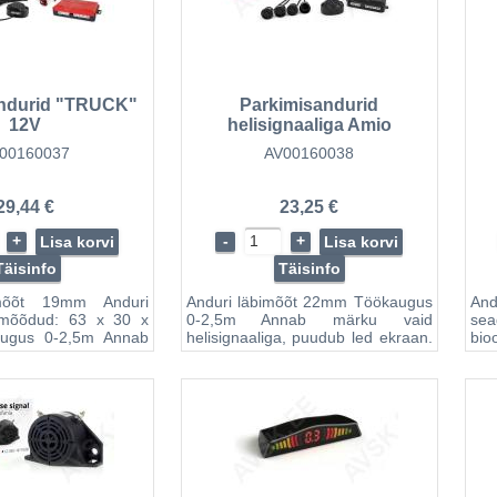
andurid "TRUCK"
Parkimisandurid
12V
helisignaaliga Amio
00160037
AV00160038
29,44 €
23,25 €
+
-
+
Lisa korvi
Lisa korvi
Täisinfo
Täisinfo
imõõt 19mm Anduri
Anduri läbimõõt 22mm Töökaugus
And
e mõõdud: 63 x 30 x
0-2,5m Annab märku vaid
se
ugus 0-2,5m Annab
helisignaaliga, puudub led ekraan.
bio
lisignaaliga, puudub
Antud seade on kõrgtehnoloogiline
toi
. Antud seade on
biooniline toode, mis kasutab
n
ogiline biooniline
toimimisel väljasaadetavaid laineid,
tag
kasutab toimimisel
ning suudab nende
ka
avaid laineid, ning
tagasipeegelduste kaudu mõõta
hoi
e tagasipeegelduste
kaugust takistusteni. Juhti
dig
august takistusteni.
hoiatatakse kolme moodusega :
ta
atatakse kolme
digitablool kuvatakse kaugus
sen
igitablool kuvatakse
takistuseni ( täpsusega
nä