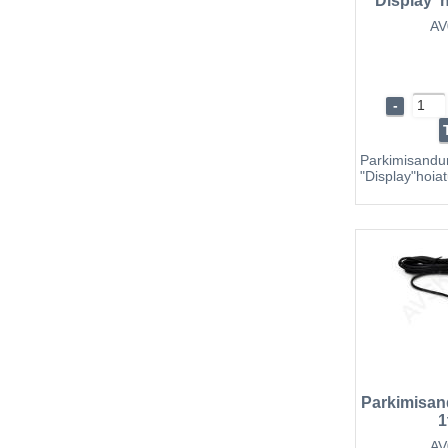
"Display"h
AV
-
Parkimisa
"Display"hoia
Parkimisa
1
AV