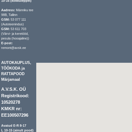
10-16 (kokkuleppel)
Aadress:
Männiku tee
98B, Tallinn
GSM:
53 077 111
(Autoteenindus)
GSM:
53 611 703
(Värvi- ja keretööd,
pesula (hooajaline))
E-post:
remont@avsk.ee
AUTOKAUPLUS,
TÖÖKODA ja
RATTAPOOD
Märjamaal
A.V.S.K. OÜ
Registrikood:
10520278
KMKR nr:
EE100507296
Avatud E-R 8-17
L 10-15 (ainult pood)