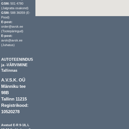
GSM:
501 4780
(Jalgratta osakond)
GSM:
588 36059 (E-
Pood)
E-post:
order@avsk.ee
(Tootepäringud)
E-post:
avsk@avsk.ee
(Juhatus)
AUTOTEENINDUS
ja -VÄRVIMINE
Tallinnas
A.V.S.K. OÜ
Männiku tee
98B
Tallinn 11215
Registrikood:
10520278
Avatud E-R 9-18, L