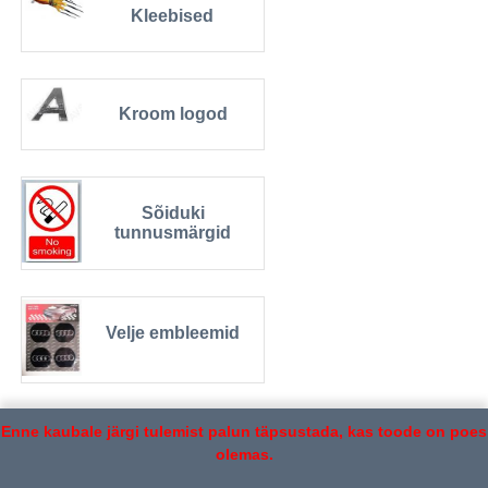
Kleebised
Kroom logod
Sõiduki
tunnusmärgid
Velje embleemid
Enne kaubale järgi tulemist palun täpsustada, kas toode on poes
olemas.