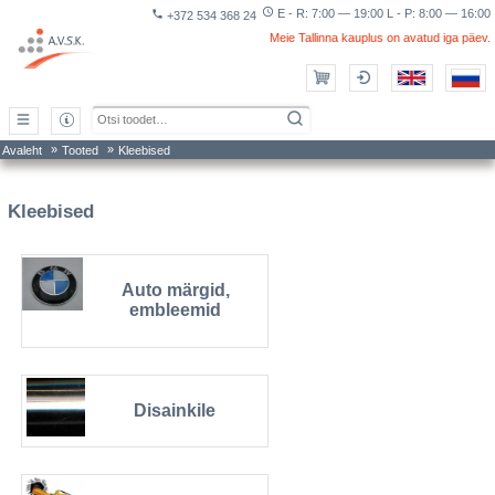
access_time
E - R: 7:00 — 19:00 L - P: 8:00 — 16:00
phone
+372 534 368 24
Meie Tallinna kauplus on avatud iga päev.
»
»
Avaleht
Tooted
Kleebised
Kleebised
Auto märgid,
embleemid
Disainkile