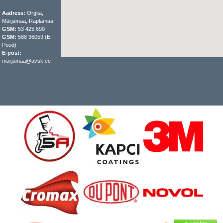
Aadress:
Orgita,
Märjamaa, Raplamaa
GSM:
53 425 690
GSM:
588 36059 (E-
Pood)
E-post:
marjamaa@avsk.ee