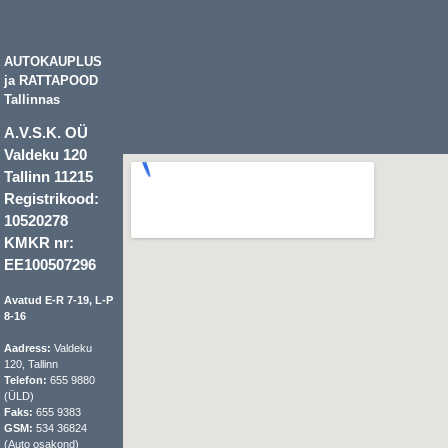
AUTOKAUPLUS
ja RATTAPOOD
Tallinnas
A.V.S.K. OÜ
Valdeku 120
Tallinn 11215
Registrikood:
10520278
KMKR nr:
EE100507296
Avatud E-R 7-19, L-P
8-16
Aadress:
Valdeku
120, Tallinn
Telefon:
655 9880
(ÜLD)
Faks:
655 9383
GSM:
534 36824
(Auto osakond)